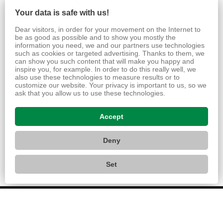
Your data is safe with us!
Pro pohon otočných bran používáme kvalitní značku
Dear visitors, in order for your movement on the Internet to
Hörmann. Pro otočné brány nabízíme řadu RotaMatic,
be as good as possible and to show you mostly the
information you need, we and our partners use technologies
RotaMatic Akku pro brány bez přímého připojení na el. síť a
such as cookies or targeted advertising. Thanks to them, we
řadu VersaMatic. Pohon posuvných bran obstará řada
can show you such content that will make you happy and
inspire you, for example. In order to do this really well, we
LineaMatic.
also use these technologies to measure results or to
customize our website. Your privacy is important to us, so we
ask that you allow us to use these technologies.
Accept
Deny
Set
Altoma 2019